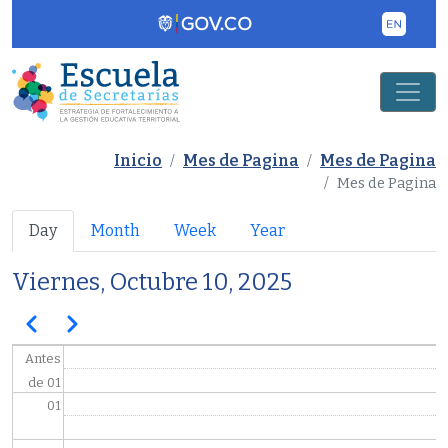
Pasar al contenido principal
Inicio
Mes de Pagina
Mes de Pagina
Mes de Pagina
Primary tabs
Day
Month
Week
Year
Viernes, Octubre 10, 2025
Paginación
Anterior
Siguiente
Antes
de 01
01