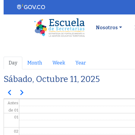
Pasar al contenido principal
Navegaci
Nosotros
Primary tabs
Day
Month
Week
Year
Sábado, Octubre 11, 2025
Paginación
Anterior
Siguiente
Antes
de 01
01
02