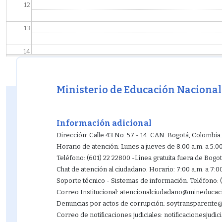
12
13
14
15
Ministerio de Educación Nacional
16
17
Información adicional
Dirección: Calle 43 No. 57 - 14. CAN. Bogotá, Colombia.
18
Horario de atención: Lunes a jueves de 8:00 a.m. a 5:0
Teléfono: (601) 22 22800 -Línea gratuita fuera de Bogo
19
Chat de atención al ciudadano. Horario: 7:00 a.m. a 7:0
Soporte técnico - Sistemas de información. Teléfono: 
20
Correo Institucional: atencionalciudadano@mineducac
Denuncias por actos de corrupción: soytransparent
21
Correo de notificaciones judiciales: notificacionesjud