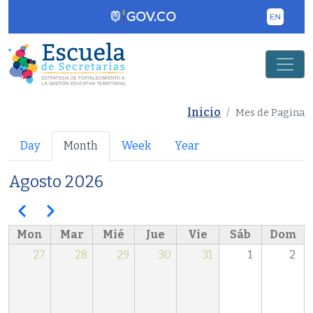
Pasar al contenido principal
Inicio
Mes de Pagina
Primary tabs
Day
Month
Week
Year
Agosto 2026
Paginación
Anterior
Siguiente
Mon
Mar
Mié
Jue
Vie
Sáb
Dom
27
28
29
30
31
1
2