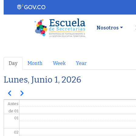
Pasar al contenido principal
Navegaci
Nosotros
Primary tabs
Day
Month
Week
Year
Lunes, Junio 1, 2026
Paginación
Anterior
Siguiente
Antes
de 01
01
02