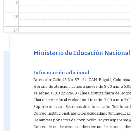
12
13
14
15
Ministerio de Educación Nacional
16
17
Información adicional
Dirección: Calle 43 No. 57 - 14. CAN. Bogotá, Colombia.
18
Horario de atención: Lunes a jueves de 8:00 a.m. a 5:0
Teléfono: (601) 22 22800 -Línea gratuita fuera de Bogo
19
Chat de atención al ciudadano. Horario: 7:00 a.m. a 7:0
Soporte técnico - Sistemas de información. Teléfono: 
20
Correo Institucional: atencionalciudadano@mineducac
Denuncias por actos de corrupción: soytransparent
21
Correo de notificaciones judiciales: notificacionesjud