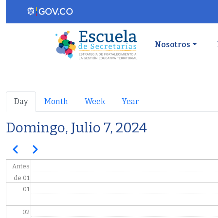
Pasar al contenido principal
Navegaci
Nosotros
Primary tabs
Day
Month
Week
Year
Domingo, Julio 7, 2024
Paginación
Anterior
Siguiente
Antes
de 01
01
02