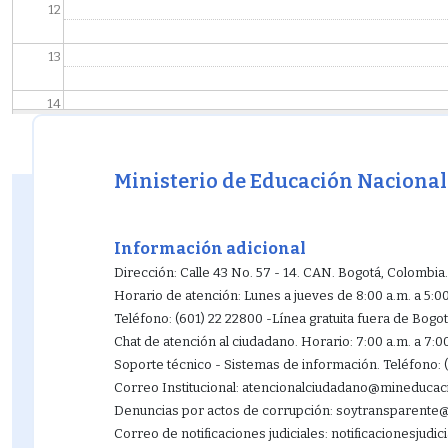
12
13
14
15
Ministerio de Educación Nacional
16
17
Información adicional
Dirección: Calle 43 No. 57 - 14. CAN. Bogotá, Colombia.
18
Horario de atención: Lunes a jueves de 8:00 a.m. a 5:0
Teléfono: (601) 22 22800 -Línea gratuita fuera de Bogo
19
Chat de atención al ciudadano. Horario: 7:00 a.m. a 7:0
Soporte técnico - Sistemas de información. Teléfono: 
20
Correo Institucional: atencionalciudadano@mineducac
Denuncias por actos de corrupción: soytransparent
21
Correo de notificaciones judiciales: notificacionesjud