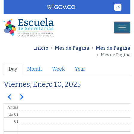
Pasar al contenido principal
Inicio
Mes de Pagina
Mes de Pagina
Mes de Pagina
Primary tabs
Day
Month
Week
Year
Viernes, Enero 10, 2025
Paginación
Anterior
Siguiente
Antes
de 01
01