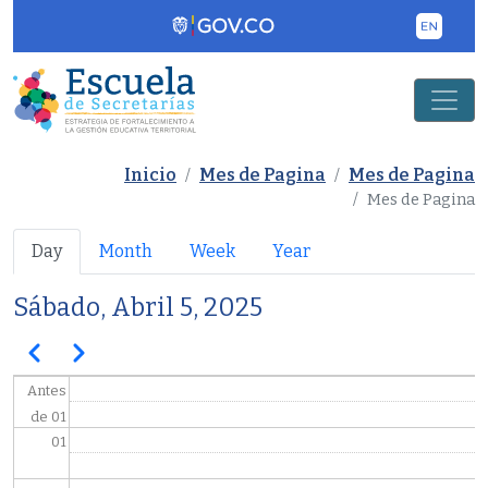
Pasar al contenido principal
Inicio
Mes de Pagina
Mes de Pagina
Mes de Pagina
Primary tabs
Day
Month
Week
Year
Sábado, Abril 5, 2025
Paginación
Anterior
Siguiente
Antes
de 01
01